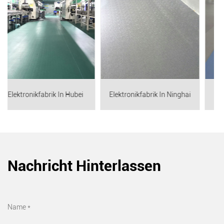
Hubei
Elektronikfabrik In Ninghai
Taizhou Auto Parts Fabri
Nachricht Hinterlassen
Name *