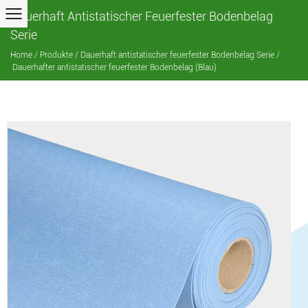
Dauerhaft Antistatischer Feuerfester Bodenbelag
Serie
Home
/
Produkte
/
Dauerhaft antistatischer feuerfester Bodenbelag Serie
/
Dauerhafter antistatischer feuerfester Bodenbelag (Blau)