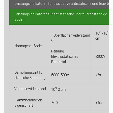
Leistungsindikatoren für dissipative antistatische und feuerbe
Leistungsindikatoren für antistatische und feuerbeständige
Böden
8
9
10
-10
Ω
Oberflächenwiderstand
cm
Ω
Homogener Boden
Reibung
Elektrostatisches
<200V
Potenzial
Dämpfungszeit für
5000-500V
≤2s
statische Spannung
9
Volumenwiderstand
10
Ω cm
Flammhemmende
V-0
< 5s
Eigenschaft